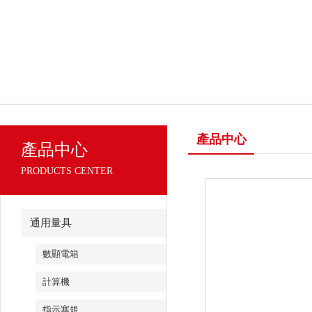
產品中心
產品中心
PRODUCTS CENTER
通用量具
數顯電箱
計算機
指示塞規